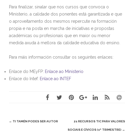
Para finalizar, sinalar que nos cursos que convoca o
Ministerio, a calidade dos ponentes está garantizada e que
o aproveitamento dos mesmos repercute na formación
propia e na posta en marcha de iniciativas e propostas
académicas ou profesionais que en maior ou menor
medida axuda á mellora da calidade educativa do ensino.
Para máis información consultar os seguintes enlaces:
Enlace do MEyFP:
Enlace ao Ministerio
Enlace do Intef:
Enlace ao INTEF
Navegación
←
TI TAMÉN PODES SER AUTOR
21 RECURSOS TIC PARA VALORES
no
SOCIAIS E CÍVICOS (1º TRIMESTRE)
→