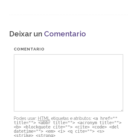
artigo
Deixar un
Comentario
COMENTARIO
Podes usar:
HTML
etiquetas e atributos:
<a href=""
title=""> <abbr title=""> <acronym title="">
<b> <blockquote cite=""> <cite> <code> <del
datetime=""> <em> <i> <q cite=""> <s>
<strike> <strong>