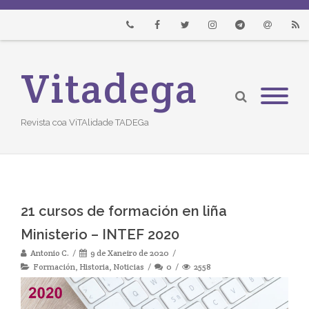
Phone
Facebook
Twitter
Instagram
Telegram
Email
RSS
Vitadega
Revista coa ViTAlidade TADEGa
21 cursos de formación en liña
Ministerio – INTEF 2020
Antonio C.
9 de Xaneiro de 2020
Formación
,
Historia
,
Noticias
0
2558